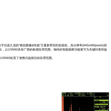
违的"模拟图像&性能"又重新带回到您面前。高分辨率(640x480pixels)彩
出，让USN60具有广阔的检测应用范围。独特的智能观察功能更可为关键扫查和旋
USN60拓宽了便携式超探仪的应用范围。