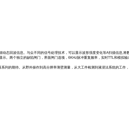
态回波信息。与众不同的信号处理技术，可以显示波形强度变化等A扫描信息,将数字仪器久
显示。两个独立的缺陷闸门，界面闸门选项，6KHz脉冲重复频率，实时TTL和模拟输
N仪器系列的期待。从野外操作到高分辨率薄壁测量，从大工件检测到液浸法系统的工作，