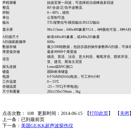
声程测量
始波至第一回波，可选择前沿或峰值多回波
整流
RF/全波/正/负半波整流
抑制
0～80%，线性
单位
公英制可选
输出
TTL报警信号/模拟输出/RS232输出
显示屏
98x113mm，640x480象素VGA，4种颜色可选，
A扫描尺寸
标准440x401象素，或440x201象素
A扫描刷新频率
60Hz
数据存储
最少200组数据，包括仪器的操作参数和A扫描，可保存
厚度值存储
最多99999个厚度值
德语、英语、法语、意大利语、葡萄牙语、西班牙语
语言
亚、捷克、斯洛文尼亚
探头连接
Lemo或BNC接口
键盘
国际标准键盘
电源
6个NiMH(9Ah)电池，可工作6小时
工作温度
0～55℃
存储温度
-25～70℃(不带电池)
尺寸和重量
282x150x159mm，3kg
点击次数：
108
更新时间：2014-06-15 【
打印此页
】 【
关闭
上一条：已到最前页
下一条：
美国GE/KK超声波探伤仪