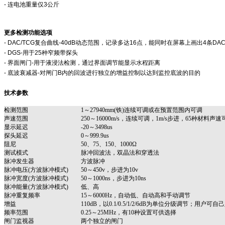
- 连电池重量仅3公斤
更多检测功能选项
- DAC/TCG复合曲线-40dB动态范围，记录多达16点，能同时在屏幕上画出4条DA
- DGS-用于25种窄频带探头
- 界面闸门-用于液浸法检测，通过界面调节能显示水程距离
- 底波衰减器-对闸门B内的回波进行独立的增益控制以达到监控底波的目的
技术参数
检测范围
1～27940mm(铁)连续可调或在预置范围内可调
声速范围
250～16000m/s，连续可调，1m/s步进，65种材料声速
显示延迟
-20～3498us
探头延迟
0～999.9us
阻尼
50、75、150、1000Ω
测试模式
脉冲回波法，双晶法和穿透法
脉冲发生器
方波脉冲
脉冲电压(方波脉冲模式)
50～450v，步进为10v
脉冲宽度(方波脉冲模式)
50～1000ns，步进为10ns
脉冲能量(方波脉冲模式)
低、高
脉冲重复频率
15～6000Hz，自动低、自动高和手动调节
增益
110dB，以0.1/0.5/1/2/6dB为单位分级调节；用户
频率范围
0.25～25MHz，有10种设置可供选择
闸门监视器
两个独立的闸门