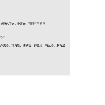
8种A扫描颜色可选，带背光，可调节明暗度
2年
、丹麦语、瑞典语、挪威语、芬兰语、荷兰语、罗马尼
】