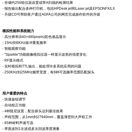
- 存储约250组仪器设置或带A扫描的检测结果
- 报告输出配合多种打印机，包括HPDesk jet和Laser jet及EPSONFX/LX
- 升级CD可帮助客户通过AGFA公司的网页完成操作软件的升级
模拟性能和系统能力
- 高分辨率(640×480pixels)彩色液晶显示
- 15Hz到6KHz脉冲重复频率
- 智能观察功能
- "Sparkle"功能能像模拟仪器一样显示波形的强度变化
- RF显示模式
- 实时模拟和TTL输出，能处理许多系统应用的问题
- 250KHz到25MHz频带宽度，有8种可选频率范围匹配探头
用户喜爱的特点
- 快速旋钮调节
- 自动校正功能
- 4种阻尼设置，配合探头达到最佳效果
- 声程范围，从1mm到27940mm，覆盖薄壁到大声程工件
- 65种材料声速可选
- 界面波到1次波或多次回波厚度测量